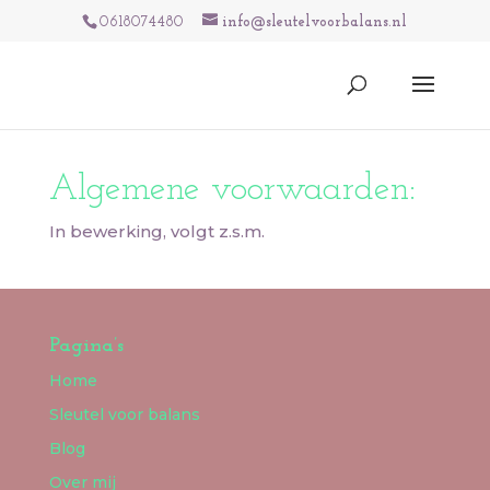
0618074480
info@sleutelvoorbalans.nl
Algemene voorwaarden:
In bewerking, volgt z.s.m.
Pagina’s
Home
Sleutel voor balans
Blog
Over mij