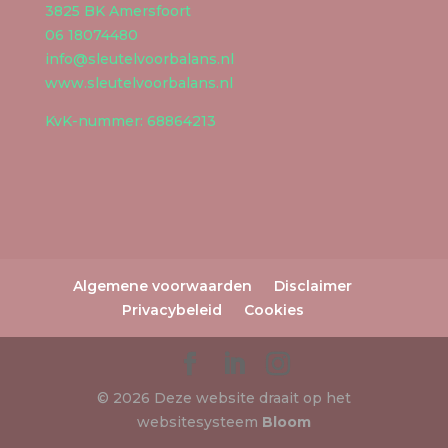
3825 BK Amersfoort
06 18074480
info@sleutelvoorbalans.nl
www.sleutelvoorbalans.nl
KvK-nummer: 68864213
Algemene voorwaarden
Disclaimer
Privacybeleid
Cookies
© 2026 Deze website draait op het
websitesysteem
Bloom