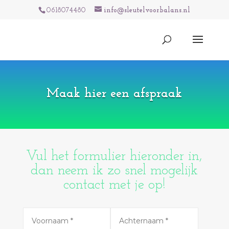
0618074480
info@sleutelvoorbalans.nl
Maak hier een afspraak
Vul het formulier hieronder in,
dan neem ik zo snel mogelijk
contact met je op!
Alternative: